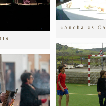
«Ancha es Ca
019