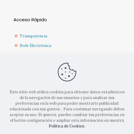
Acceso Rápido
Transparencia
Sede Electrónica
Sede Diputación CR
Contacto
Actualidad Municipal
Este sitio web utiliza cookies para obtener datos estadísticos
de la navegación de sus usuarios y para analizar sus
preferencias en la web para poder mostrarte publicidad
relacionada con sus gustos. . Para continuar navegando debes
aceptar su uso. Si quieres, puedes cambiar tus preferencias en
el botón configuración o ampliar esta información en nuestra
© 2022 Ayto. Corral de Calatrava |
Aviso legal
|
Politicas de
Política de Cookies
.
cookies
|
Políticas de privacidad
| Diseñado por