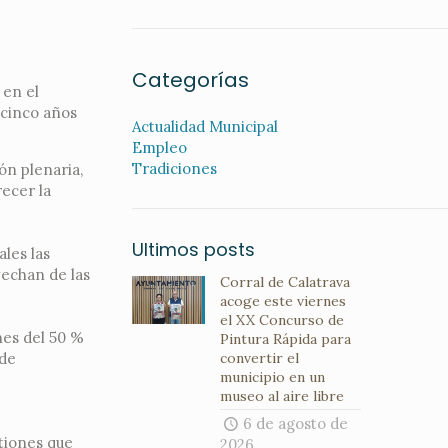
Categorías
 en el
 cinco años
Actualidad Municipal
Empleo
Tradiciones
ón plenaria,
recer la
Ultimos posts
les las
vechan de las
Corral de Calatrava
acoge este viernes
el XX Concurso de
nes del 50 %
Pintura Rápida para
 de
convertir el
municipio en un
museo al aire libre
6 de agosto de
stiones que
2026