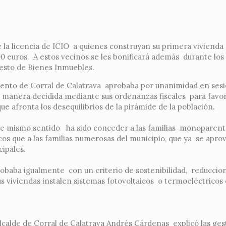
la licencia de ICIO a quienes construyan su primera vivienda
0 euros. A estos vecinos se les bonificará además durante los
uesto de Bienes Inmuebles.
iento de Corral de Calatrava aprobaba por unanimidad en sesi
de manera decidida mediante sus ordenanzas fiscales para favo
ue afronta los desequilibrios de la pirámide de la población.
ste mismo sentido ha sido conceder a las familias monoparenta
os que a las familias numerosas del municipio, que ya se apro
ipales.
robaba igualmente con un criterio de sostenibilidad, reduccio
us viviendas instalen sistemas fotovoltaicos o termoeléctricos
Alcalde de Corral de Calatrava Andrés Cárdenas explicó las ge