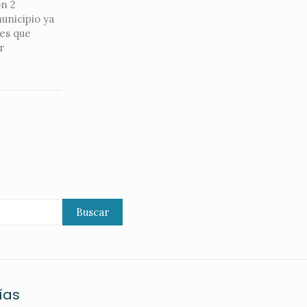
on 2
municipio ya
 es que
r
Buscar
ías