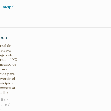
unicipal
osts
rral de
latrava
oge este
ernes el XX
ncurso de
ntura
pida para
nvertir el
nicipio en
 museo al
e libre
6 de
osto de
26