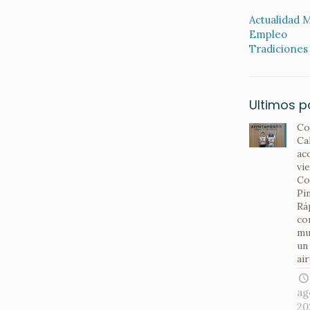
Actualidad M
Empleo
Tradiciones
Ultimos p
Co
Ca
ac
vi
Co
Pi
Rá
co
mu
un
air
ag
20