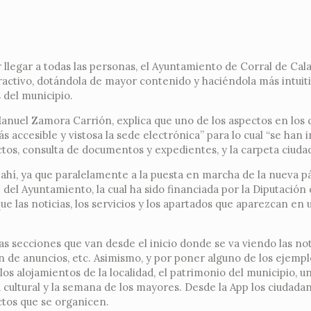
 llegar a todas las personas, el Ayuntamiento de Corral de Cal
activo, dotándola de mayor contenido y haciéndola más intuiti
s del municipio.
Manuel Zamora Carrión, explica que uno de los aspectos en los 
 accesible y vistosa la sede electrónica” para lo cual “se han i
ctos, consulta de documentos y expedientes, y la carpeta ciuda
 ahí, ya que paralelamente a la puesta en marcha de la nueva p
del Ayuntamiento, la cual ha sido financiada por la Diputación
e las noticias, los servicios y los apartados que aparezcan en u
as secciones que van desde el inicio donde se va viendo las not
ón de anuncios, etc. Asimismo, y por poner alguno de los ejemp
los alojamientos de la localidad, el patrimonio del municipio, u
a cultural y la semana de los mayores. Desde la App los ciudad
ctos que se organicen.