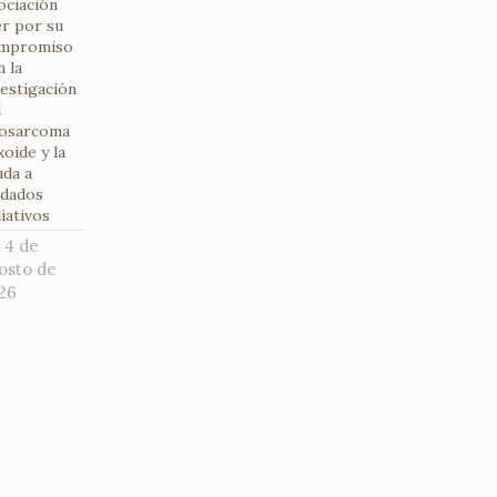
ociación
er por su
mpromiso
n la
vestigación
l
posarcoma
xoide y la
uda a
idados
iativos
4 de
osto de
26