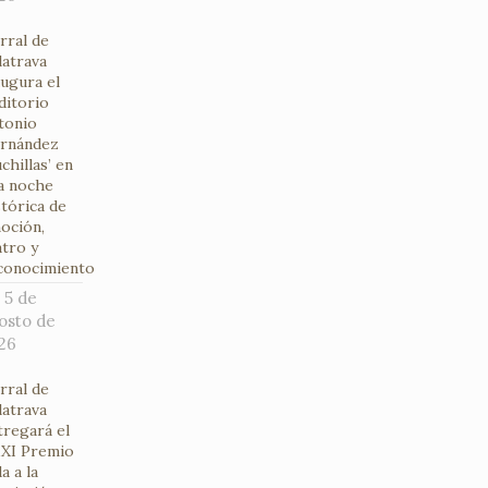
rral de
latrava
augura el
ditorio
tonio
rnández
chillas’ en
a noche
stórica de
oción,
atro y
conocimiento
5 de
osto de
26
rral de
latrava
tregará el
XI Premio
a a la