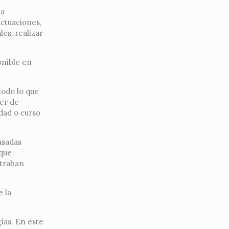
la
actuaciones,
es, realizar
onible en
todo lo que
der de
idad o curso
asadas
 que
ntraban
e la
ías. En este