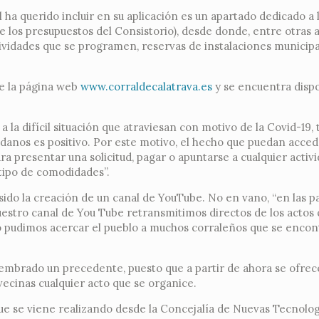
ha querido incluir en su aplicación es un apartado dedicado a 
e los presupuestos del Consistorio), desde donde, entre otras 
tividades que se programen, reservas de instalaciones municipal
e la página web
www.corraldecalatrava.es
y se encuentra disp
la difícil situación que atraviesan con motivo de la Covid-19, 
iudadanos es positivo. Por este motivo, el hecho que puedan acce
ra presentar una solicitud, pagar o apuntarse a cualquier activ
tipo de comodidades”.
sido la creación de un canal de YouTube. No en vano, “en las p
estro canal de You Tube retransmitimos directos de los actos
lo pudimos acercar el pueblo a muchos corraleños que se enco
sembrado un precedente, puesto que a partir de ahora se ofrec
 vecinas cualquier acto que se organice.
ue se viene realizando desde la Concejalía de Nuevas Tecnolog