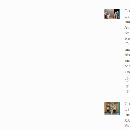
Co
Ca
in
Au
An
He
‘Cu
un
hi
em
te
re
ag
20
Co
Ca
en
XX
Vid