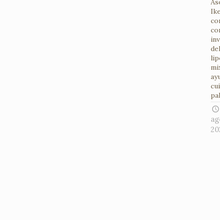
As
Ik
co
co
in
de
li
mi
ay
cu
pal
ag
20