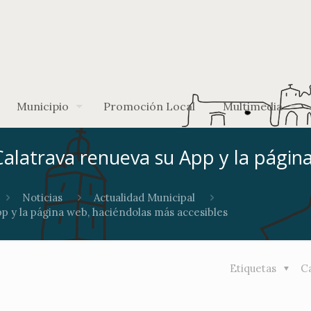
Municipio
Promoción Local
Multimedia
Calatrava renueva su App y la págin
Noticias
Actualidad Municipal
p y la página web, haciéndolas más accesibles
Etiquetas
C