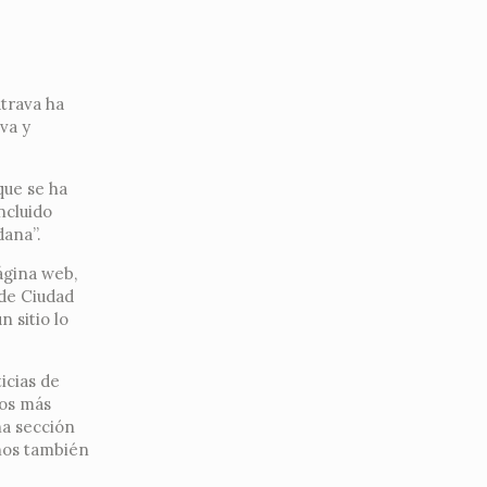
atrava ha
va y
que se ha
ncluido
dana”.
ágina web,
 de Ciudad
n sitio lo
icias de
los más
na sección
anos también