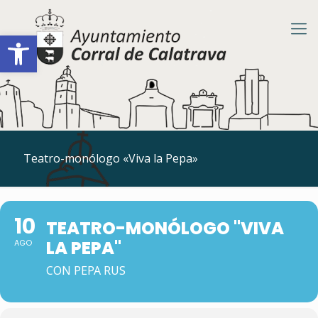
Abrir barra de herramientas
Teatro-monólogo «Viva la Pepa»
10
TEATRO-MONÓLOGO "VIVA
LA PEPA"
AGO
CON PEPA RUS