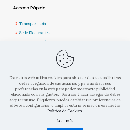
Acceso Rápido
Transparencia
Sede Electrónica
Sede Diputación CR
Contacto
Actualidad Municipal
Este sitio web utiliza cookies para obtener datos estadísticos
de la navegación de sus usuarios y para analizar sus
preferencias en la web para poder mostrarte publicidad
relacionada con sus gustos. . Para continuar navegando debes
aceptar su uso. Si quieres, puedes cambiar tus preferencias en
el botón configuración o ampliar esta información en nuestra
© 2022 Ayto. Corral de Calatrava |
Aviso legal
|
Politicas de
Política de Cookies
.
cookies
|
Políticas de privacidad
| Diseñado por
Codifusión
Leer más