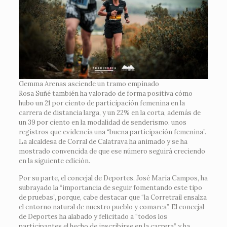
Gemma Arenas asciende un tramo empinado
Rosa Suñé también ha valorado de forma positiva cómo
hubo un 21 por ciento de participación femenina en la
carrera de distancia larga, y un 22% en la corta, además de
un 39 por ciento en la modalidad de senderismo, unos
registros que evidencia una “buena participación femenina”.
La alcaldesa de Corral de Calatrava ha animado y se ha
mostrado convencida de que ese número seguirá creciendo
en la siguiente edición.
Por su parte, el concejal de Deportes, José María Campos, ha
subrayado la “importancia de seguir fomentando este tipo
de pruebas”, porque, cabe destacar que “la Corretrail ensalza
el entorno natural de nuestro pueblo y comarca”. El concejal
de Deportes ha alabado y felicitado a “todos los
participantes el hecho de inscribirse en la carrera” y ha