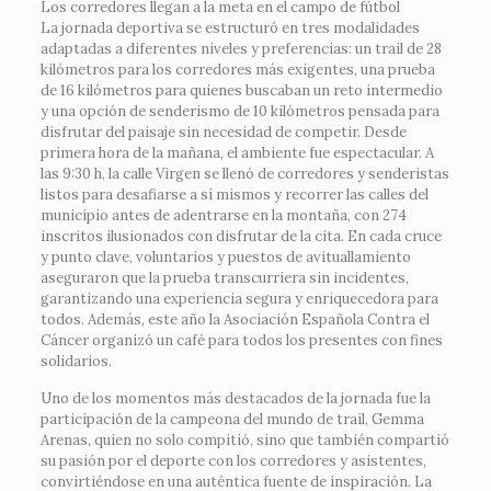
Los corredores llegan a la meta en el campo de fútbol
La jornada deportiva se estructuró en tres modalidades
adaptadas a diferentes niveles y preferencias: un trail de 28
kilómetros para los corredores más exigentes, una prueba
de 16 kilómetros para quienes buscaban un reto intermedio
y una opción de senderismo de 10 kilómetros pensada para
disfrutar del paisaje sin necesidad de competir. Desde
primera hora de la mañana, el ambiente fue espectacular. A
las 9:30 h, la calle Virgen se llenó de corredores y senderistas
listos para desafiarse a sí mismos y recorrer las calles del
municipio antes de adentrarse en la montaña, con 274
inscritos ilusionados con disfrutar de la cita. En cada cruce
y punto clave, voluntarios y puestos de avituallamiento
aseguraron que la prueba transcurriera sin incidentes,
garantizando una experiencia segura y enriquecedora para
todos. Además, este año la Asociación Española Contra el
Cáncer organizó un café para todos los presentes con fines
solidarios.
Uno de los momentos más destacados de la jornada fue la
participación de la campeona del mundo de trail, Gemma
Arenas, quien no solo compitió, sino que también compartió
su pasión por el deporte con los corredores y asistentes,
convirtiéndose en una auténtica fuente de inspiración. La