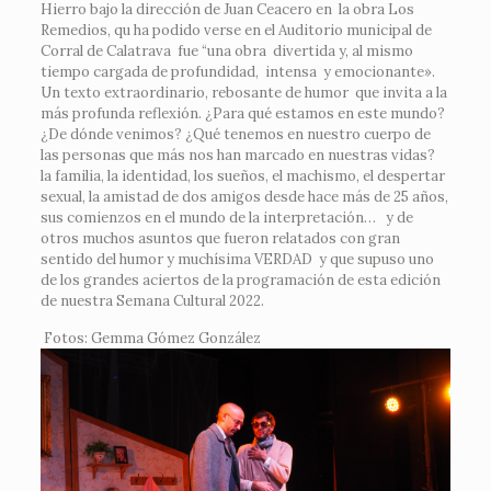
Hierro bajo la dirección de Juan Ceacero en la obra Los
Remedios, qu ha podido verse en el Auditorio municipal de
Corral de Calatrava fue “una obra divertida y, al mismo
tiempo cargada de profundidad, intensa y emocionante».
Un texto extraordinario, rebosante de humor que invita a la
más profunda reflexión. ¿Para qué estamos en este mundo?
¿De dónde venimos? ¿Qué tenemos en nuestro cuerpo de
las personas que más nos han marcado en nuestras vidas?
la familia, la identidad, los sueños, el machismo, el despertar
sexual, la amistad de dos amigos desde hace más de 25 años,
sus comienzos en el mundo de la interpretación… y de
otros muchos asuntos que fueron relatados con gran
sentido del humor y muchísima VERDAD y que supuso uno
de los grandes aciertos de la programación de esta edición
de nuestra Semana Cultural 2022.
Fotos: Gemma Gómez González