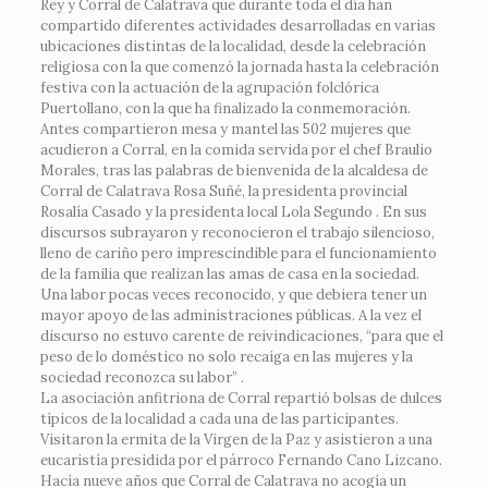
Rey y Corral de Calatrava que durante toda el día han
compartido diferentes actividades desarrolladas en varias
ubicaciones distintas de la localidad, desde la celebración
religiosa con la que comenzó la jornada hasta la celebración
festiva con la actuación de la agrupación folclórica
Puertollano, con la que ha finalizado la conmemoración.
Antes compartieron mesa y mantel las 502 mujeres que
acudieron a Corral, en la comida servida por el chef Braulio
Morales, tras las palabras de bienvenida de la alcaldesa de
Corral de Calatrava Rosa Suñé, la presidenta provincial
Rosalía Casado y la presidenta local Lola Segundo . En sus
discursos subrayaron y reconocieron el trabajo silencioso,
lleno de cariño pero imprescindible para el funcionamiento
de la familia que realizan las amas de casa en la sociedad.
Una labor pocas veces reconocido, y que debiera tener un
mayor apoyo de las administraciones públicas. A la vez el
discurso no estuvo carente de reivindicaciones, “para que el
peso de lo doméstico no solo recaiga en las mujeres y la
sociedad reconozca su labor” .
La asociación anfitriona de Corral repartió bolsas de dulces
típicos de la localidad a cada una de las participantes.
Visitaron la ermita de la Virgen de la Paz y asistieron a una
eucaristía presidida por el párroco Fernando Cano Lizcano.
Hacía nueve años que Corral de Calatrava no acogía un