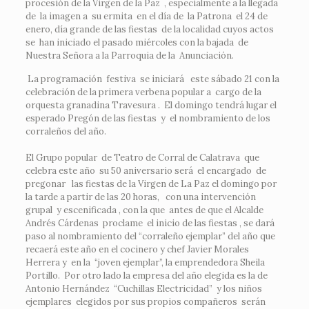
procesión de la Virgen de la Paz , especialmente a la llegada
de la imagen a su ermita en el día de la Patrona el 24 de
enero, día grande de las fiestas de la localidad cuyos actos
se han iniciado el pasado miércoles con la bajada de
Nuestra Señora a la Parroquia de la Anunciación.
La programación festiva se iniciará este sábado 21 con la
celebración de la primera verbena popular a cargo de la
orquesta granadina Travesura . El domingo tendrá lugar el
esperado Pregón de las fiestas y el nombramiento de los
corraleños del año.
El Grupo popular de Teatro de Corral de Calatrava que
celebra este año su 50 aniversario será el encargado de
pregonar las fiestas de la Virgen de La Paz el domingo por
la tarde a partir de las 20 horas, con una intervención
grupal y escenificada , con la que antes de que el Alcalde
Andrés Cárdenas proclame el inicio de las fiestas , se dará
paso al nombramiento del “corraleño ejemplar” del año que
recaerá este año en el cocinero y chef Javier Morales
Herrera y en la “joven ejemplar”, la emprendedora Sheila
Portillo. Por otro lado la empresa del año elegida es la de
Antonio Hernández “Cuchillas Electricidad” y los niños
ejemplares elegidos por sus propios compañeros serán