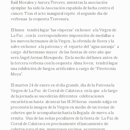
Raúl Morales y Aurora Tercero, mientras la asociación
ejemplar ha sido la Asociación española de lucha contra el
cáncer. Tras el acto inaugural repite el segundo día de
verbenas la orquesta Travesura.
El lunes tendrá lugar “las vísperas” en honor a la Virgen de
La Paz , con la correspondiente imposición de medallas a
los nuevos hermanos de la Virgen , la ofrenda de flores y la
salve en honor a la patrona y el reparto del “agua naranja” a
cargo del hermano mayor de las fiestas de este año que
será Ángel Arenas Mosqueda . En la noche del lunes antes de
la tercera verbena con la orquesta Alma Joven, tendrá lugar
una exhibición de fuegos artificiales a cargo de “Pirotecnia
Moya”.
El martes 24 de enero es el día grande, día de la Patrona la
Virgen de La Paz de Corral de Calatrava en la que a lo largo
de la jornada se sucederán diferentes celebraciones
eucarísticas hasta alcanzar las 18.30 horas cuando salga en
procesión la imagen de la Virgen en medio de un tronar de
cohetes que le acompañarán hasta la llegada de nuevo a la
ermita. Una de las señas peculiares de la fiesta de La Paz de
Corral de Calatrava es precisamente el lanzamiento de
cohetes para el que numerosos vecinos se preparan