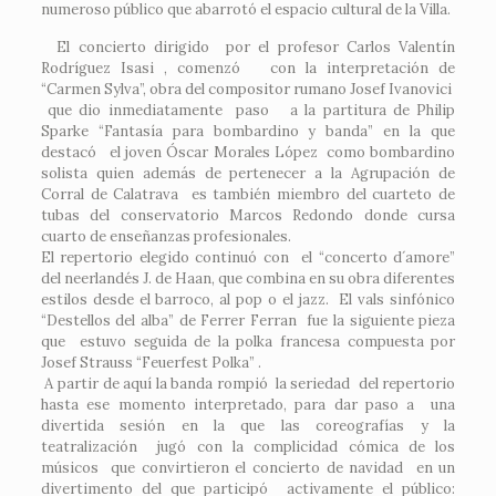
numeroso público que abarrotó el espacio cultural de la Villa.
El concierto dirigido por el profesor Carlos Valentín
Rodríguez Isasi , comenzó con la interpretación de
“Carmen Sylva”, obra del compositor rumano Josef Ivanovici
que dio inmediatamente paso a la partitura de Philip
Sparke “Fantasía para bombardino y banda” en la que
destacó el joven Óscar Morales López como bombardino
solista quien además de pertenecer a la Agrupación de
Corral de Calatrava es también miembro del cuarteto de
tubas del conservatorio Marcos Redondo donde cursa
cuarto de enseñanzas profesionales.
El repertorio elegido continuó con el “concerto d´amore”
del neerlandés J. de Haan, que combina en su obra diferentes
estilos desde el barroco, al pop o el jazz. El vals sinfónico
“Destellos del alba” de Ferrer Ferran fue la siguiente pieza
que estuvo seguida de la polka francesa compuesta por
Josef Strauss “Feuerfest Polka” .
A partir de aquí la banda rompió la seriedad del repertorio
hasta ese momento interpretado, para dar paso a una
divertida sesión en la que las coreografías y la
teatralización jugó con la complicidad cómica de los
músicos que convirtieron el concierto de navidad en un
divertimento del que participó activamente el público: