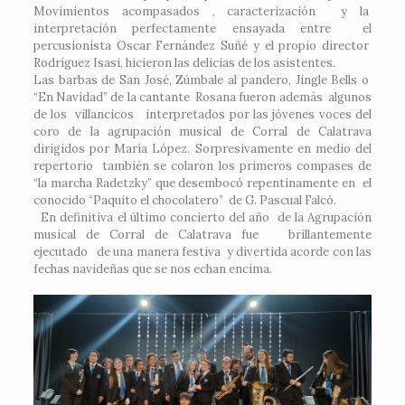
Movimientos acompasados , caracterización y la
interpretación perfectamente ensayada entre el
percusionista Oscar Fernández Suñé y el propio director
Rodríguez Isasi, hicieron las delicias de los asistentes.
Las barbas de San José, Zúmbale al pandero, Jingle Bells o
“En Navidad” de la cantante Rosana fueron además algunos
de los villancicos interpretados por las jóvenes voces del
coro de la agrupación musical de Corral de Calatrava
dirigidos por María López. Sorpresivamente en medio del
repertorio también se colaron los primeros compases de
“la marcha Radetzky” que desembocó repentinamente en el
conocido “Paquito el chocolatero” de G. Pascual Falcó.
En definitiva el último concierto del año de la Agrupación
musical de Corral de Calatrava fue brillantemente
ejecutado de una manera festiva y divertida acorde con las
fechas navideñas que se nos echan encima.