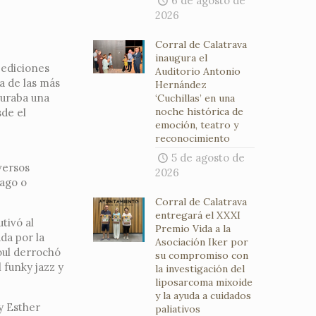
6 de agosto de
2026
Corral de Calatrava
inaugura el
 ediciones
Auditorio Antonio
a de las más
Hernández
suraba una
‘Cuchillas’ en una
noche histórica de
sde el
emoción, teatro y
reconocimiento
5 de agosto de
versos
2026
cago o
Corral de Calatrava
entregará el XXXI
tivó al
Premio Vida a la
da por la
Asociación Iker por
oul derrochó
su compromiso con
 funky jazz y
la investigación del
liposarcoma mixoide
y la ayuda a cuidados
 y Esther
paliativos