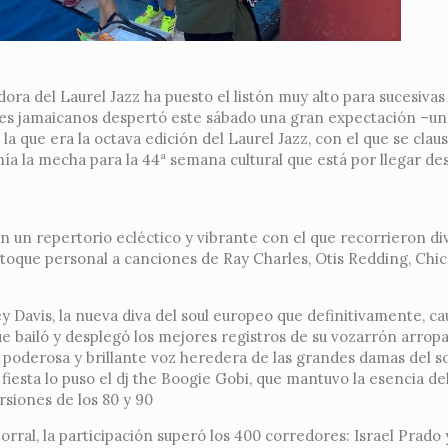
ora del Laurel Jazz ha puesto el listón muy alto para sucesivas
adres jamaicanos despertó este sábado una gran expectación –un
la que era la octava edición del Laurel Jazz, con el que se clau
onía la mecha para la 44ª semana cultural que está por llegar de
n un repertorio ecléctico y vibrante con el que recorrieron di
u toque personal a canciones de Ray Charles, Otis Redding, Chi
ey Davis, la nueva diva del soul europeo que definitivamente, cau
 bailó y desplegó los mejores registros de su vozarrón arropa
a poderosa y brillante voz heredera de las grandes damas del s
 fiesta lo puso el dj the Boogie Gobi, que mantuvo la esencia del
rsiones de los 80 y 90
orral, la participación superó los 400 corredores: Israel Prado