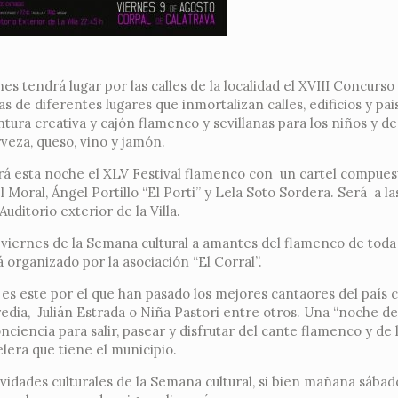
nes tendrá lugar por las calles de la localidad el XVIII Concurso
as de diferentes lugares que inmortalizan calles, edificios y pai
ntura creativa y cajón flamenco y sevillanas para los niños y d
veza, queso, vino y jamón.
drá esta noche el XLV Festival flamenco con un cartel compuest
oral, Ángel Portillo “El Porti” y Lela Soto Sordera. Será a la
Auditorio exterior de la Villa.
 viernes de la Semana cultural a amantes del flamenco de toda 
á organizado por la asociación “El Corral”.
o es este por el que han pasado los mejores cantaores del país
dia, Julián Estrada o Niña Pastori entre otros. Una “noche de 
nciencia para salir, pasear y disfrutar del cante flamenco y de 
lera que tiene el municipio.
vidades culturales de la Semana cultural, si bien mañana sábado