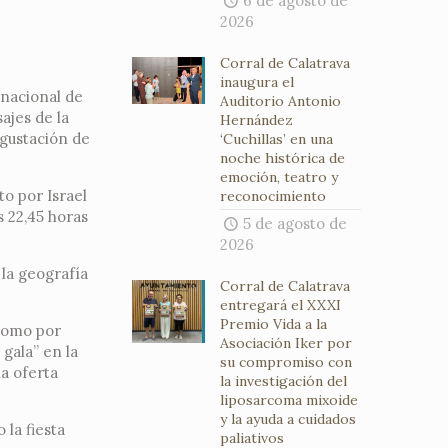
6 de agosto de
2026
Corral de Calatrava
inaugura el
 nacional de
Auditorio Antonio
sajes de la
Hernández
egustación de
‘Cuchillas’ en una
noche histórica de
emoción, teatro y
o por Israel
reconocimiento
s 22,45 horas
5 de agosto de
2026
la geografía
Corral de Calatrava
entregará el XXXI
Premio Vida a la
 como por
Asociación Iker por
gala” en la
su compromiso con
la oferta
la investigación del
liposarcoma mixoide
y la ayuda a cuidados
 la fiesta
paliativos