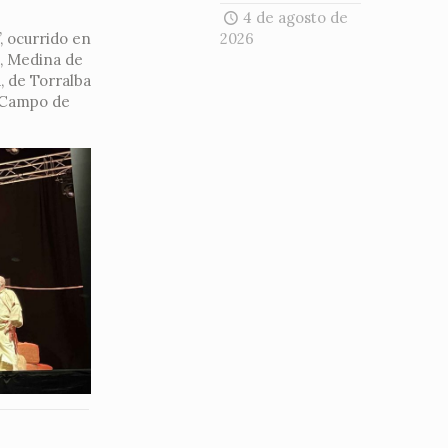
4 de agosto de
, ocurrido en
2026
d, Medina de
, de Torralba
l Campo de