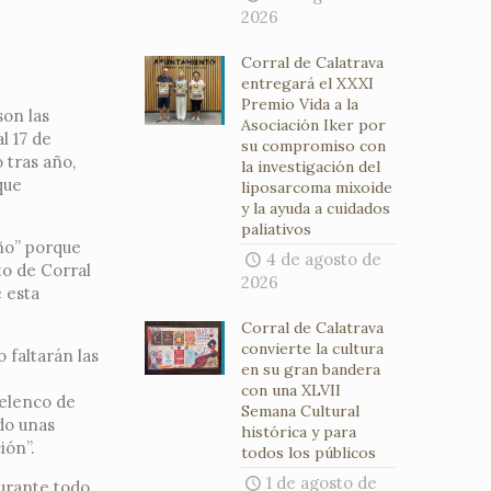
2026
Corral de Calatrava
entregará el XXXI
Premio Vida a la
son las
Asociación Iker por
l 17 de
su compromiso con
 tras año,
la investigación del
que
liposarcoma mixoide
y la ayuda a cuidados
paliativos
año” porque
4 de agosto de
to de Corral
2026
 esta
Corral de Calatrava
convierte la cultura
 faltarán las
en su gran bandera
con una XLVII
 elenco de
Semana Cultural
do unas
histórica y para
ión”.
todos los públicos
1 de agosto de
urante todo