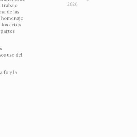
2026
 trabajo
na de las
ir homenaje
 los actos
 partes
s
mos uso del
a fe y la