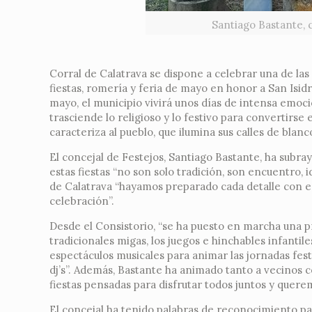
Santiago Bastante, 
Corral de Calatrava se dispone a celebrar una de las
fiestas, romería y feria de mayo en honor a San Isidr
mayo, el municipio vivirá unos días de intensa emoci
trasciende lo religioso y lo festivo para convertirse
caracteriza al pueblo, que ilumina sus calles de blanc
El concejal de Festejos, Santiago Bastante, ha sub
estas fiestas “no son solo tradición, son encuentro,
de Calatrava “hayamos preparado cada detalle con en
celebración”.
Desde el Consistorio, “se ha puesto en marcha una pro
tradicionales migas, los juegos e hinchables infantil
espectáculos musicales para animar las jornadas fes
dj’s”. Además, Bastante ha animado tanto a vecinos 
fiestas pensadas para disfrutar todos juntos y queremo
El concejal ha tenido palabras de reconocimiento p