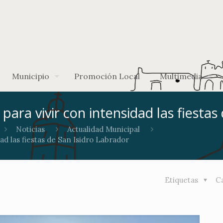
Municipio
Promoción Local
Multimedia
para vivir con intensidad las fiestas
Noticias
Actualidad Municipal
ad las fiestas de San Isidro Labrador
Etiquetas
C