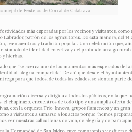
concejal de Festejos de Corral de Calatrava
 festividades más esperadas por los vecinos y visitantes, como 
o Labrador, patrón de los agricultores. De esta manera, del 14 a
ón, reencuentros y tradición popular. Una celebración que, año
 en símbolo de identidad colectiva y del profundo arraigo rural 
o y hierbas.
rayado que “se acerca uno de los momentos más esperados del 
 identidad, alegría compartida”. De ahí que desde el Ayuntamien
trega para que todos, de todas las edades, se sientan parte de
gramación diversa y dirigida a todos los públicos, en la que no
es, el chupinazo, encuentros de todo tipo y una amplia oferta de
tivas, con la orquesta Trio-Innova, grupos flamencos y un gran
como a visitantes a sumarse a los actos porque “hemos prepara
s ver nuestras calles llenas de vida, de alegría y de participac
ara la Hermandad de San Isidro, cuyo compromiso y esfuerzo d