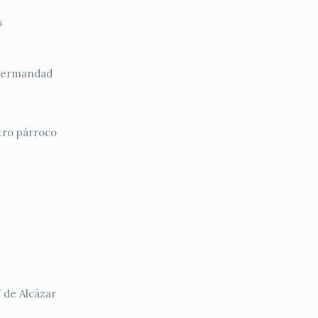
s
a hermandad
tro párroco
 de Alcázar