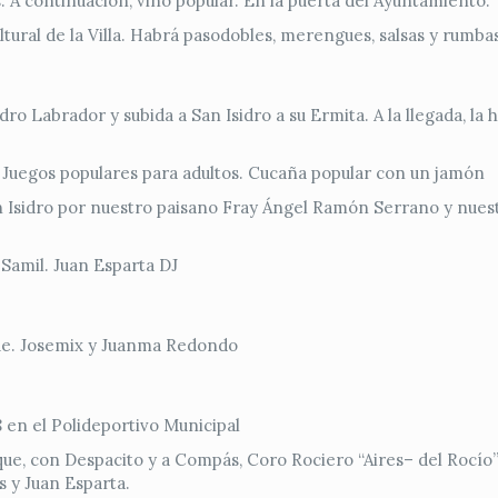
. A continuación, vino popular. En la puerta del Ayuntamiento.
tural de la Villa. Habrá pasodobles, merengues, salsas y rumba
dro Labrador y subida a San Isidro a su Ermita. A la llegada, l
. Juegos populares para adultos. Cucaña popular con un jamón
an Isidro por nuestro paisano Fray Ángel Ramón Serrano y nues
 Samil. Juan Esparta DJ
que. Josemix y Juanma Redondo
 en el Polideportivo Municipal
que, con Despacito y a Compás, Coro Rociero “Aires– del Rocío”
s y Juan Esparta.