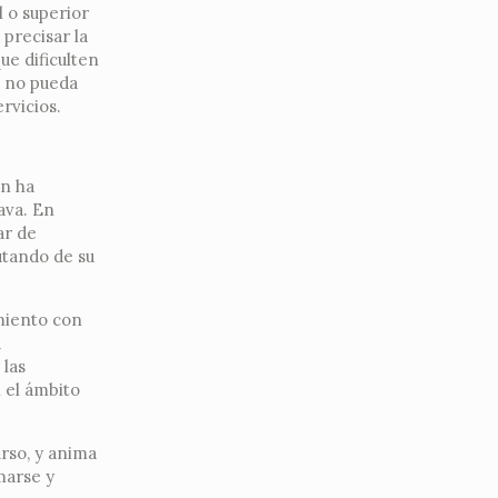
l o superior
precisar la
ue dificulten
e no pueda
rvicios.
en ha
ava. En
ar de
utando de su
amiento con
a
 las
 el ámbito
rso, y anima
marse y