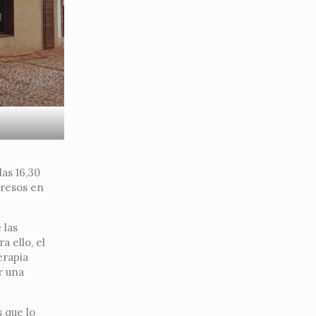
las 16,30
gresos en
 las
a ello, el
erapia
r una
s que lo