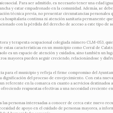
psicosocial. Para ser admitido, es necesario tener una edad igua
 Mancha y estar empadronado en la comunidad. Además, se debe 
ación técnica previa, no presentar circunstancias personales q
ica hospitalaria continua ni atención sanitaria permanente qu
ncionado con la pérdida del derecho de acceso a este tipo de se
ectora y terapeuta ocupacional colegiada número CLM-053, qui
e estas características en un municipio como Corral de Calatr
 solo es un espacio de atención y cuidados, sino también un lug
stros mayores pueden seguir creciendo, relacionándose y disfr
ia para el municipio y refleja el firme compromiso del Ayunt
y la dignificación del proceso de envejecimiento. Con esta nuev
 un referente en la comarca en cuanto a servicios destinados a
y ofreciendo respuestas efectivas a una necesidad creciente en
as las personas interesadas a conocer de cerca este nuevo recu
necesidad de apoyo en el cuidado de personas mayores, a infor