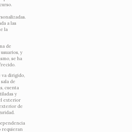
curso.
e
rsonalizadas.
da a las
e la
ima de
usuarios, y
ismo, se ha
frecido.
va dirigido,
sala de
ás, cuenta
tiladas y
l exterior
exterior de
guridad.
 dependencia
o requieran