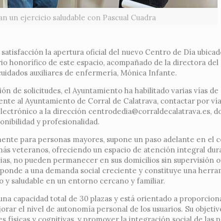
an un ejercicio saludable con Pascual Cuadra
atisfacción la apertura oficial del nuevo Centro de Día ubicado
io honorífico de este espacio, acompañado de la directora del
 cuidados auxiliares de enfermería, Mónica Infante.
ción de solicitudes, el Ayuntamiento ha habilitado varias vías de
nte al Ayuntamiento de Corral de Calatrava, contactar por vía
electrónico a la dirección centrodedia@corraldecalatrava.es, 
onibilidad y profesionalidad.
camente para personas mayores, supone un paso adelante en el
más veteranos, ofreciendo un espacio de atención integral dur
ncias, no pueden permanecer en sus domicilios sin supervisión 
sponde a una demanda social creciente y constituye una herr
 y saludable en un entorno cercano y familiar.
una capacidad total de 30 plazas y está orientado a proporcion
ar el nivel de autonomía personal de los usuarios. Su objetiv
 físicas y cognitivas, y promover la integración social de las 