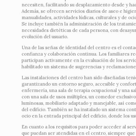
necesiten, facilitando su desplazamiento desde y haci
Además, se ofrecen servicios diarios de aseo e higie
manualidades, actividades lúdicas, culturales y de oci
Se incluye también la administración de los tratamie
necesidades dietéticas de cada persona, con desayun
evolución del usuario.
Una de las señas de identidad del centro es el cont
confianza y colaboración continua. Los familiares re
participan activamente en la evaluación de los servic
habilitado un sistema de sugerencias y reclamacione
Las instalaciones del centro han sido diseñadas tenie
garantizando un entorno seguro, accesible y confor
enfermería, una sala de terapia ocupacional y una sal
con una sala de usos múltiples, un comedor exclusivo 
luminosas, mobiliario adaptado y manejable, así como 
del edificio. También se ha instalado un sistema con
ocio en la entrada principal del edificio, donde los 
En cuanto a los requisitos para poder acceder al se
que puedan ser atendidas en el centro, siempre que d