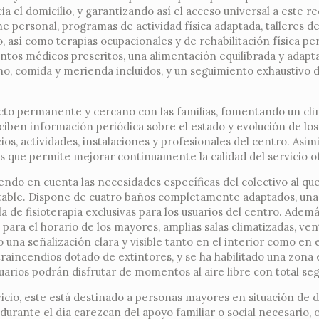
a el domicilio, y garantizando así el acceso universal a este re
ne personal, programas de actividad física adaptada, talleres d
o, así como terapias ocupacionales y de rehabilitación física pe
ntos médicos prescritos, una alimentación equilibrada y adapta
o, comida y merienda incluidos, y un seguimiento exhaustivo d
acto permanente y cercano con las familias, fomentando un cl
ciben información periódica sobre el estado y evolución de los 
ios, actividades, instalaciones y profesionales del centro. Asim
s que permite mejorar continuamente la calidad del servicio o
ndo en cuenta las necesidades específicas del colectivo al que 
table. Dispone de cuatro baños completamente adaptados, una 
a de fisioterapia exclusivas para los usuarios del centro. Adem
para el horario de los mayores, amplias salas climatizadas, ven
una señalización clara y visible tanto en el interior como en e
traincendios dotado de extintores, y se ha habilitado una zona 
usuarios podrán disfrutar de momentos al aire libre con total se
rvicio, este está destinado a personas mayores en situación de
urante el día carezcan del apoyo familiar o social necesario, 