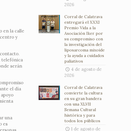
2026
Corral de Calatrava
entregará el XXXI
Premio Vida a la
 en la calle
Asociación Iker por
 centro y
su compromiso con
la investigación del
liposarcoma mixoide
 contacto.
y la ayuda a cuidados
 telefónica
paliativos
donde serán
4 de agosto de
2026
 compromiso
Corral de Calatrava
ante el día
convierte la cultura
o apoyo
en su gran bandera
amienta
con una XLVII
Semana Cultural
histórica y para
ar una
todos los públicos
o es
1 de agosto de
personas