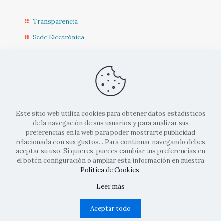
Transparencia
Sede Electrónica
Sede Diputación CR
Contacto
Actualidad Municipal
Este sitio web utiliza cookies para obtener datos estadísticos
de la navegación de sus usuarios y para analizar sus
preferencias en la web para poder mostrarte publicidad
relacionada con sus gustos. . Para continuar navegando debes
aceptar su uso. Si quieres, puedes cambiar tus preferencias en
el botón configuración o ampliar esta información en nuestra
© 2022 Ayto. Corral de Calatrava |
Aviso legal
|
Politicas de
Política de Cookies
.
cookies
|
Políticas de privacidad
| Diseñado por
Codifusión
Leer más
Aceptar todo