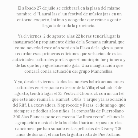
El sábado 27 de julio se celebrará en la plaza del mismo
nombre, el “Laural Jazz”, un festival de música jazz en un
entorno coqueto, íntimo y acogedor que reúne a gente
llegada de toda la provincia.
Ya el viernes, 2 de agosto a las 22 horas tendrá lugar la
inauguración propiamente dicha de la Semana cultural, que
como novedad este año será en la Plaza de la iglesia, para
recordar esas primeras ediciones que se hacían de estas
actividades culturales por las que el municipio fue pionero y
de las que hoy sigue haciendo gala. Una inauguración que
contará con la actuación del grupo Manchellos.
Y ya, desde el viernes, todas las noches habrá actuaciones
culturales en el espacio exterior de la Villa; el sábado 3 de
agosto, tendrá lugar el 25 Festival Choorock con un cartel
que este año reunirá a Hamlet, Obús, Tarque y la asociación
del Riff, La excavadora, Noprocede y Ratas; el domingo, que
siempre se dedica a los niños, la compañía de Puertollano
300 Alas Blancas pone en escena “La línea recta”; el lunes la
agrupación musical de la localidad hará un repaso por las
canciones que han sonado en las películas de Disney “100
años de ilusión”; el martes la guitarrista de Puertollano,