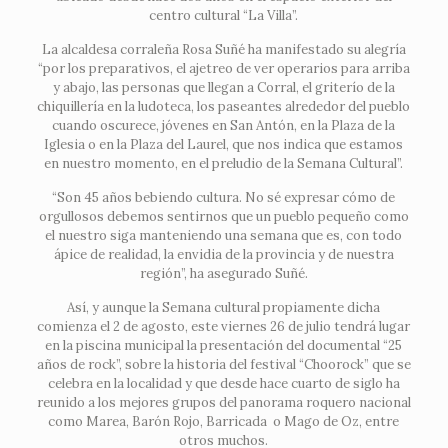
centro cultural “La Villa”.
La alcaldesa corraleña Rosa Suñé ha manifestado su alegría
“por los preparativos, el ajetreo de ver operarios para arriba
y abajo, las personas que llegan a Corral, el griterío de la
chiquillería en la ludoteca, los paseantes alrededor del pueblo
cuando oscurece, jóvenes en San Antón, en la Plaza de la
Iglesia o en la Plaza del Laurel, que nos indica que estamos
en nuestro momento, en el preludio de la Semana Cultural”.
“Son 45 años bebiendo cultura. No sé expresar cómo de
orgullosos debemos sentirnos que un pueblo pequeño como
el nuestro siga manteniendo una semana que es, con todo
ápice de realidad, la envidia de la provincia y de nuestra
región”, ha asegurado Suñé.
Así, y aunque la Semana cultural propiamente dicha
comienza el 2 de agosto, este viernes 26 de julio tendrá lugar
en la piscina municipal la presentación del documental “25
años de rock”, sobre la historia del festival “Choorock” que se
celebra en la localidad y que desde hace cuarto de siglo ha
reunido a los mejores grupos del panorama roquero nacional
como Marea, Barón Rojo, Barricada o Mago de Oz, entre
otros muchos.