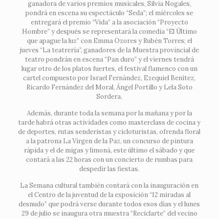
ganadora de varios premios musicales, Silvia Nogales,
pondrá en escena su espectáculo “Seda”; el miércoles se
entregará el premio “Vida” a la asociación “Proyecto
Hombre” y después se representará la comedia “El Último
que apague la luz” con Emma Ozores y Rubén Torres; el
jueves “La teatrería”, ganadores de la Muestra provincial de
teatro pondrán en escena “Pan duro” y el viernes tendrá
lugar otro de los platos fuertes, el festival flamenco con un
cartel compuesto por Israel Fernández, Ezequiel Benítez,
Ricardo Fernández del Moral, Ángel Portillo y Lela Soto
Sordera.
Además, durante toda la semana por la mañana y por la
tarde habrá otras actividades como masterclass de cocina y
de deportes, rutas senderistas y cicloturistas, ofrenda floral
a la patrona La Virgen de la Paz, un concurso de pintura
rápida y el de migas y limoná, este último el sábado y que
contará a las 22 horas con un concierto de rumbas para
despedir las fiestas.
La Semana cultural también contará con la inauguración en
el Centro de la juventud de la exposición “12 miradas al
desnudo” que podrá verse durante todos esos días y el lunes
29 de julio se inaugura otra muestra “Reciclarte” del vecino