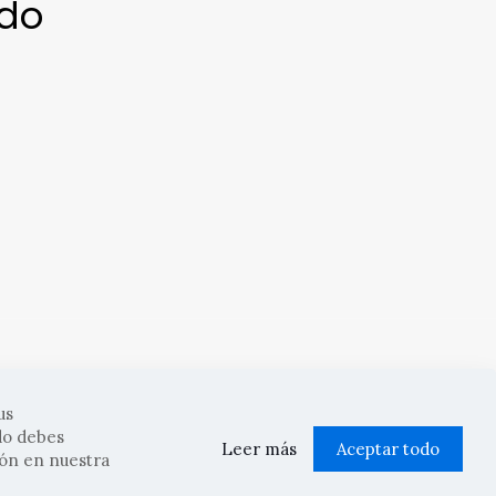
ido
us
d
| Diseñado por Codifusión
do debes
Leer más
Aceptar todo
ión en nuestra