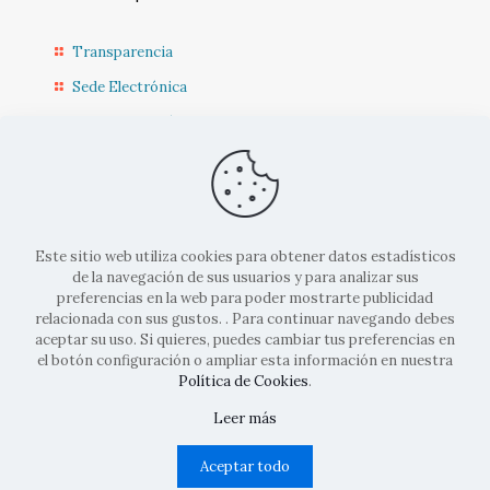
Transparencia
Sede Electrónica
Sede Diputación CR
Contacto
Actualidad Municipal
Este sitio web utiliza cookies para obtener datos estadísticos
de la navegación de sus usuarios y para analizar sus
preferencias en la web para poder mostrarte publicidad
relacionada con sus gustos. . Para continuar navegando debes
aceptar su uso. Si quieres, puedes cambiar tus preferencias en
el botón configuración o ampliar esta información en nuestra
© 2022 Ayto. Corral de Calatrava |
Aviso legal
|
Politicas de
Política de Cookies
.
cookies
|
Políticas de privacidad
| Diseñado por
Codifusión
Leer más
Aceptar todo