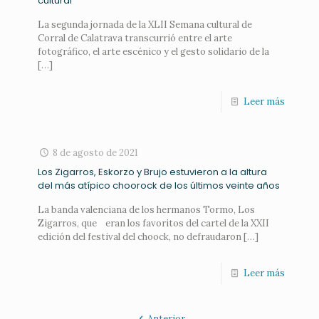
cultural
La segunda jornada de la XLII Semana cultural de
Corral de Calatrava transcurrió entre el arte
fotográfico, el arte escénico y el gesto solidario de la
[…]
Leer más
8 de agosto de 2021
Los Zigarros, Eskorzo y Brujo estuvieron a la altura
del más atípico choorock de los últimos veinte años
La banda valenciana de los hermanos Tormo, Los
Zigarros, que eran los favoritos del cartel de la XXII
edición del festival del choock, no defraudaron
[…]
Leer más
Anterior