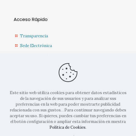
Acceso Rápido
Transparencia
Sede Electrónica
Sede Diputación CR
Contacto
Actualidad Municipal
Este sitio web utiliza cookies para obtener datos estadísticos
de la navegación de sus usuarios y para analizar sus
preferencias en la web para poder mostrarte publicidad
relacionada con sus gustos. . Para continuar navegando debes
aceptar su uso. Si quieres, puedes cambiar tus preferencias en
el botón configuración o ampliar esta información en nuestra
© 2022 Ayto. Corral de Calatrava |
Aviso legal
|
Politicas de
Política de Cookies
.
cookies
|
Políticas de privacidad
| Diseñado por