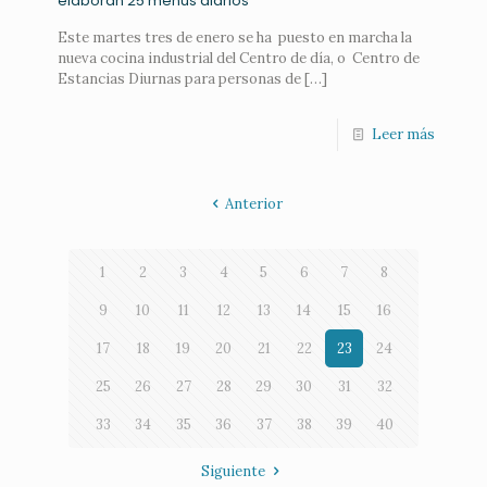
elaboran 25 menús diarios
Este martes tres de enero se ha puesto en marcha la
nueva cocina industrial del Centro de día, o Centro de
Estancias Diurnas para personas de
[…]
Leer más
Anterior
1
2
3
4
5
6
7
8
9
10
11
12
13
14
15
16
17
18
19
20
21
22
23
24
25
26
27
28
29
30
31
32
33
34
35
36
37
38
39
40
Siguiente