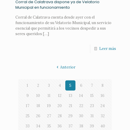
Corral de Calatrava dispone ya de Velatorio
Municipal en funcionamiento
Corral de Calatrava cuenta desde ayer con el
funcionamiento de su Velatorio Municipal, un servicio
esencial que permitirá a los vecinos despedir a sus
seres queridos
[…]
Leer más
Anterior
1
2
3
4
5
6
7
8
9
10
11
12
13
14
15
16
17
18
19
20
21
22
23
24
25
26
27
28
29
30
31
32
33
34
35
36
37
38
39
40