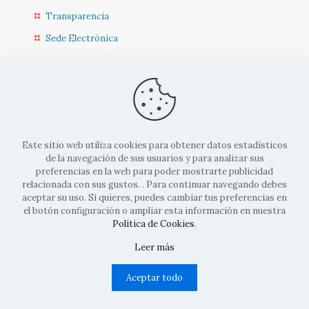
Transparencia
Sede Electrónica
Sede Diputación CR
Contacto
Actualidad Municipal
Este sitio web utiliza cookies para obtener datos estadísticos
de la navegación de sus usuarios y para analizar sus
preferencias en la web para poder mostrarte publicidad
relacionada con sus gustos. . Para continuar navegando debes
aceptar su uso. Si quieres, puedes cambiar tus preferencias en
el botón configuración o ampliar esta información en nuestra
© 2022 Ayto. Corral de Calatrava |
Aviso legal
|
Politicas de
Política de Cookies
.
cookies
|
Políticas de privacidad
| Diseñado por
Codifusión
Leer más
Aceptar todo